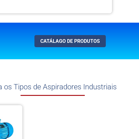
Ventilador Siroco
Embutido VSEE
Ventilador Siroco VSE
Motobomba Centrífu
de Imersão
CATÁLAGO DE PRODUTOS
Bomba para Tintas
Bombas para Impress
Bombas para Máquin
Operatrizes
a os Tipos de Aspiradores Industriais