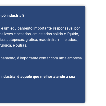
Compressor Radial Du
Estágio
 pó industrial?
Compressor Radial Pr
Compressor Radial Tri
al é um equipamento importante, responsável por
Estágio
os leves e pesados, em estados sólido e líquido,
Compressor Radial
ica, autopeças, gráfica, madeireira, mineradora,
Vertical
rúrgica, e outras.
Compressor Soprador
Radial
uipamento, é importante contar com uma empresa
Empresa de Aspirador
Moto Bomba Centrifu
Preço
 industrial é aquele que melhor atende a sua
Motobomba Centrífu
Corpo em Alumínio
Motobomba Centrífu
Corpo em Latão