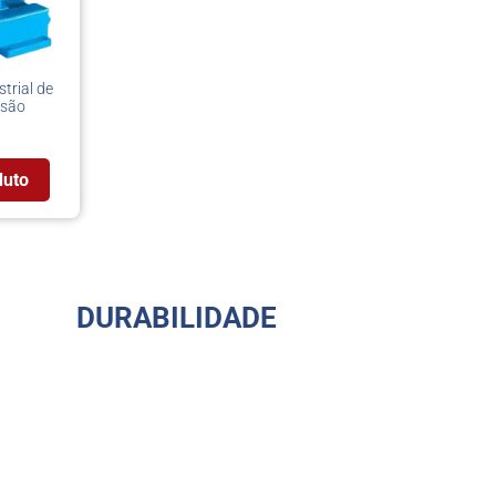
trial de
ssão
duto
DURABILIDADE