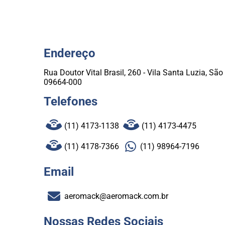
Endereço
Rua Doutor Vital Brasil, 260 - Vila Santa Luzia, Sã
09664-000
Telefones
(11) 4173-1138
(11) 4173-4475
(11) 4178-7366
(11) 98964-7196
Email
aeromack@aeromack.com.br
Nossas Redes Sociais