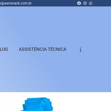
k@aeromack.com.br
LOG
ASSISTÊNCIA TÉCNICA
Aerador
Aerador Industrial de 
Pressão
Aerador Industrial de 
Rendimento
Aspirador Industrial
Aspirador Industrial d
Pó