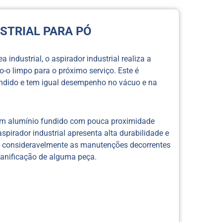
Preço
Ventilador Centrifugo
STRIAL PARA PÓ
Radial
Ventilador Centrífugo
Siroco
 industrial, o aspirador industrial realiza a
o-o limpo para o próximo serviço. Este é
Ventilador Centrífugo
ndido e tem igual desempenho no vácuo e na
VCE
Ventilador Centrífugo
VCT
com alumínio fundido com pouca proximidade
Ventilador em Aço
 aspirador industrial apresenta alta durabilidade e
Carbono
do consideravelmente as manutenções decorrentes
Ventilador Industrial 
danificação de alguma peça.
Ventilador Industrial
Preço
Ventilador Siroco
Ventilador Siroco Dup