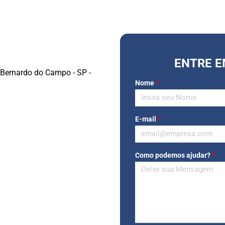
ENTRE 
o Bernardo do Campo - SP -
Nome
*
E-mail
*
Como podemos ajudar?
*