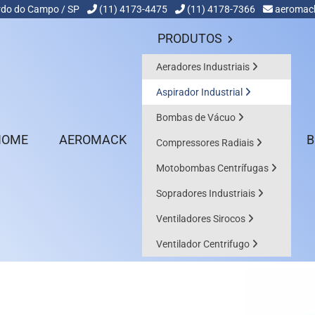
nardo do Campo / SP
(11) 4173-4475
(11) 4178-7366
aeromac
PRODUTOS
Aeradores Industriais
Aspirador Industrial
Bombas de Vácuo
HOME
AEROMACK
B
Compressores Radiais
Motobombas Centrífugas
Sopradores Industriais
IALISTA
Ventiladores Sirocos
Ventilador Centrifugo