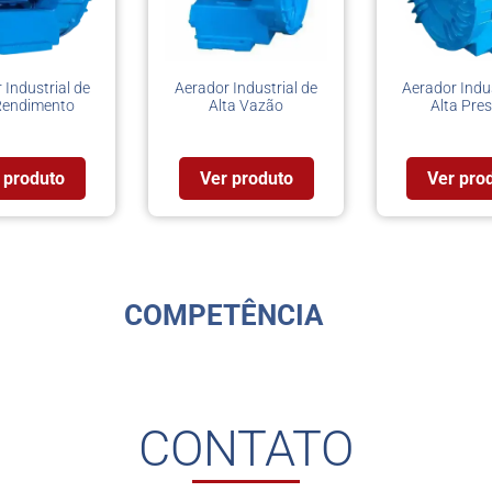
 Industrial de
Aerador Industrial de
Aerador Indus
Rendimento
Alta Vazão
Alta Pre
 produto
Ver produto
Ver pro
COMPETÊNCIA
CONTATO