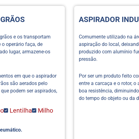
 GRÃOS
ASPIRADOR INDU
 grãos e os transportam
Comumente utilizado na área
 o operário faça, de
aspiração do local, deixand
nado lugar, armazene-os
produzido com alumínio fu
pressão.
mentos em que o aspirador
Por ser um produto feito 
grãos são aerados pelo
entre a carcaça e o rotor, o
es que podem ser aspirados,
boa resistência, diminuin
do tempo do objeto ou da 
co
Lentilha
Milho
neumático.