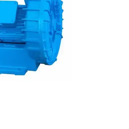
Aspirador Industrial p
Cavacos
Aspirador Industrial p
Grãos
Aspirador Industrial
Preço
Bomba de Imersão
Bomba de Vacuo
Bomba de Vácuo
Industrial
Bomba de Vacuo Preç
Compressor de Ar Rad
Compressor Radial
Compressor Radial de
Alta Pressão