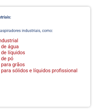
Motobomba de Imers
Soprador de Ar Industr
triais:
Soprador de Ar Industr
Preço
 aspiradores industriais, como:
Soprador Industrial 5
ndustrial
Soprador Industrial 6
l de água
Soprador Industrial de
 de líquidos
Alto Rendimento
l de pó
Soprador Radial
l para grãos
 para sólidos e líquidos profissional
Ventilador Centrifugo
para Empresa
Ventilador Centrífugo
Alta Pressão
Ventilador Centrífugo
Industrial
Ventilador Centrifugo