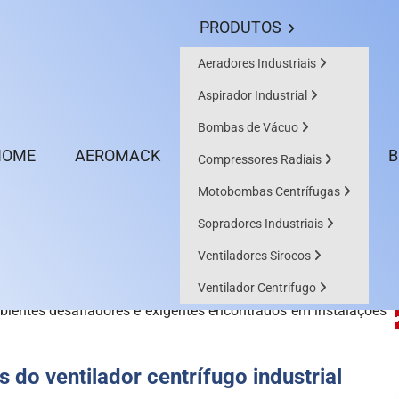
rdo do Campo / SP
(11) 4173-4475
(11) 4178-7366
aeromack
PRODUTOS
Aeradores Industriais
Aspirador Industrial
ustrial
Bombas de Vácuo
HOME
AEROMACK
B
Compressores Radiais
Motobombas Centrífugas
um papel fundamental em uma variedade de ambientes
Sopradores Industriais
resfriamento necessários para manter operações eficientes e
Ventiladores Sirocos
r grandes volumes de ar em pressões variadas, esses
Ventilador Centrifugo
ientes desafiadores e exigentes encontrados em instalações
 do ventilador centrífugo industrial