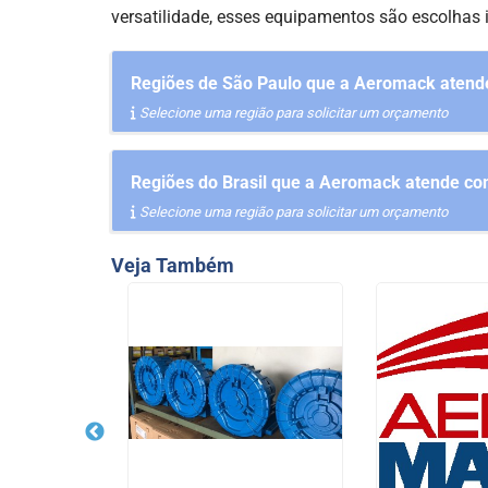
versatilidade, esses equipamentos são escolhas i
Regiões de São Paulo que a Aeromack atende 
Selecione uma região para solicitar um orçamento
Regiões do Brasil que a Aeromack atende com
Selecione uma região para solicitar um orçamento
Veja Também