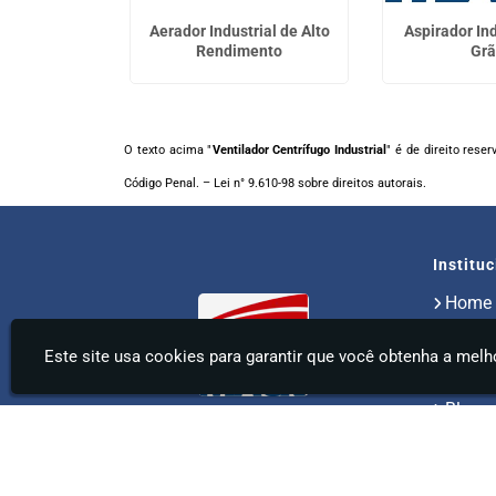
 Industrial
Aerador Industrial de Alto
Aspirador Ind
Rendimento
Grã
O texto acima "
Ventilador Centrífugo Industrial
" é de direito rese
Código Penal. –
Lei n° 9.610-98 sobre direitos autorais
.
Institu
Home
Sobre
Produ
Este site usa cookies para garantir que você obtenha a melho
Assist
Blog
Infor
Aeromack - Aspirador Radial Industrial