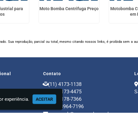
ustrial para
Moto Bomba Centrifuga Preço
Motobomba Ce
os
em 
rvado. Sua reprodução, parcial ou total, mesmo citando nossos links, é proibida sem a au
cional
Contato
L
(11) 4173-1138
 Nós
(11) 4173-4475
S
tos
(11) 4178-7366
r experiência.
ACEITAR
ência Técnica
(11) 98964-7196
aeromack@aeromack.com.br
mações