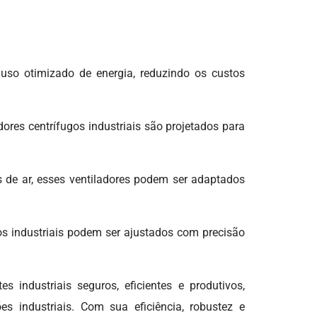
Motobomba de Imers
Soprador de Ar Industr
Soprador de Ar Industr
Preço
m uso otimizado de energia, reduzindo os custos
Soprador Industrial 5
Soprador Industrial 6
ores centrífugos industriais são projetados para
Soprador Industrial de
Alto Rendimento
Soprador Radial
 de ar, esses ventiladores podem ser adaptados
Ventilador Centrifugo
para Empresa
gos industriais podem ser ajustados com precisão
Ventilador Centrífugo
Alta Pressão
Ventilador Centrífugo
ndustriais seguros, eficientes e produtivos,
Industrial
s industriais. Com sua eficiência, robustez e
Ventilador Centrifugo