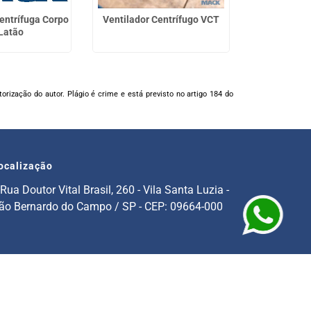
Ventilador Siroco
ntrífuga Corpo
Ventilador Centrífugo VCT
Compressor 
Embutido VSEE
Latão
Ventilador Siroco VSE
Motobomba Centrífu
de Imersão
torização do autor. Plágio é crime e está previsto no artigo 184 do
Bomba para Tintas
Bombas para Impress
Bombas para Máquin
ocalização
Operatrizes
Rua Doutor Vital Brasil, 260 - Vila Santa Luzia -
ão Bernardo do Campo / SP - CEP: 09664-000