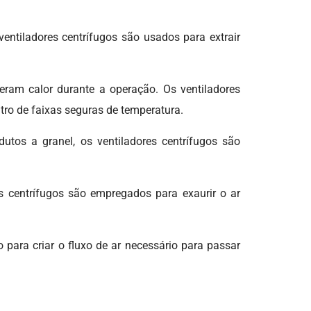
Compressor Radial Du
Estágio
ntiladores centrífugos são usados para extrair
Compressor Radial Pr
Compressor Radial Tri
Estágio
eram calor durante a operação. Os ventiladores
Compressor Radial
tro de faixas seguras de temperatura.
Vertical
tos a granel, os ventiladores centrífugos são
Compressor Soprador
Radial
Empresa de Aspirador
es centrífugos são empregados para exaurir o ar
Moto Bomba Centrifu
Preço
Motobomba Centrífu
 para criar o fluxo de ar necessário para passar
Corpo em Alumínio
Motobomba Centrífu
Corpo em Latão