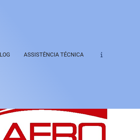
@aeromack.com.br
Solicite um Orçamento
Chame no WhatsApp
LOG
ASSISTÊNCIA TÉCNICA
Informações
Aerador
Aerador Industrial de 
Pressão
Aerador Industrial de 
Rendimento
Aspirador Industrial
Aspirador Industrial d
Pó