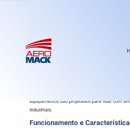
Rua Doutor Vital Brasil, 260 - Vila Santa Luzia - São Berna
Ventilador Centrífugo Ind
Home
»
Informações
»
Ventilador Centrífugo Industrial
O
ventilador centrífugo industrial
desempenha 
industriais, fornecendo ventilação, exaustão e 
seguras. Com sua capacidade de movimenta
equipamentos são projetados para lidar com amb
industriais.
Funcionamento e Características