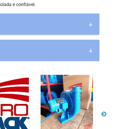
Preço
olada e confiável.
Ventilador Centrifugo
Radial
Ventilador Centrífugo
Siroco
Ventilador Centrífugo
VCE
Ventilador Centrífugo
VCT
Ventilador em Aço
Carbono
Ventilador Industrial 
Ventilador Industrial
Preço
Ventilador Siroco
Ventilador Siroco Dup