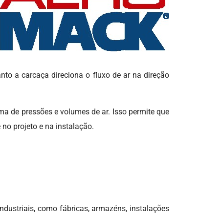
Aspirador Industrial p
Cavacos
Aspirador Industrial p
Grãos
Aspirador Industrial
Preço
nto a carcaça direciona o fluxo de ar na direção
Bomba de Imersão
Bomba de Vacuo
 de pressões e volumes de ar. Isso permite que
Bomba de Vácuo
 no projeto e na instalação.
Industrial
Bomba de Vacuo Preç
Compressor de Ar Rad
Compressor Radial
Compressor Radial de
Alta Pressão
ndustriais, como fábricas, armazéns, instalações