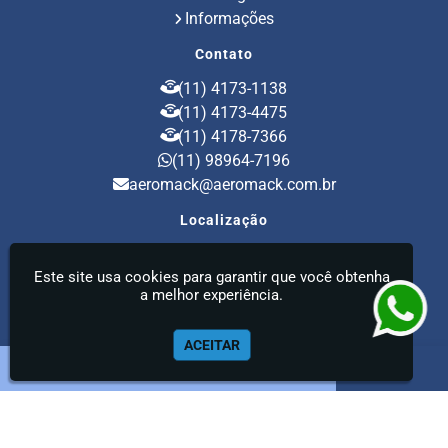
Informações
Contato
(11) 4173-1138
(11) 4173-4475
(11) 4178-7366
(11) 98964-7196
aeromack@aeromack.com.br
Localização
Rua Doutor Vital Brasil, 260 - Vila Santa Luzia -
Este site usa cookies para garantir que você obtenha
São Bernardo do Campo / SP - CEP: 09664-000
a melhor experiência.
Aeromack - Aspirador Radial Industrial
ACEITAR