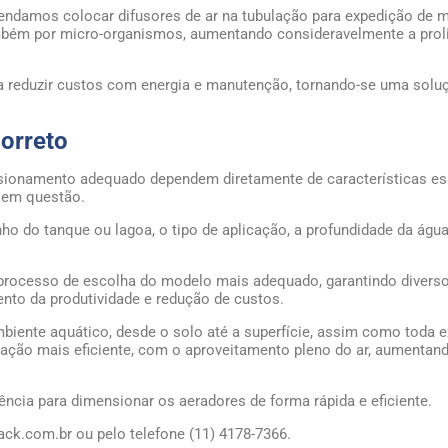
endamos colocar difusores de ar na tubulação para expedição de m
ambém por micro-organismos, aumentando consideravelmente a prol
 a reduzir custos com energia e manutenção, tornando-se uma solu
correto
ensionamento adequado dependem diretamente de características es
l em questão.
ho do tanque ou lagoa, o tipo de aplicação, a profundidade da água
 processo de escolha do modelo mais adequado, garantindo divers
nto da produtividade e redução de custos.
iente aquático, desde o solo até a superfície, assim como toda 
ração mais eficiente, com o aproveitamento pleno do ar, aumentand
ncia para dimensionar os aeradores de forma rápida e eficiente.
k.com.br ou pelo telefone (11) 4178-7366.