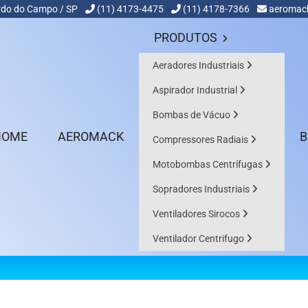
nardo do Campo / SP
(11) 4173-4475
(11) 4178-7366
aeromac
PRODUTOS
Aeradores Industriais
Aspirador Industrial
Bombas de Vácuo
HOME
AEROMACK
B
Compressores Radiais
Motobombas Centrífugas
Sopradores Industriais
Ventiladores Sirocos
EQUIPAMENTOS DE ÚLTIMA GERAÇÃO
Ventilador Centrifugo