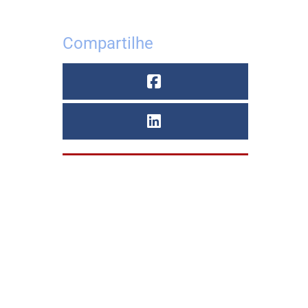
Aspirador Industrial p
Cavacos
Compartilhe
Aspirador Industrial p
Grãos
Aspirador Industrial
Preço
Bomba de Imersão
Bomba de Vacuo
Bomba de Vácuo
Industrial
Bomba de Vacuo Preç
Compressor de Ar Rad
Compressor Radial
Compressor Radial de
Alta Pressão