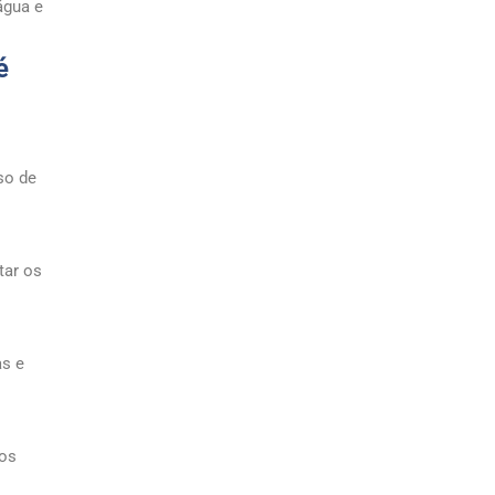
Motobomba de Imers
água e
Soprador de Ar Industr
é
Soprador de Ar Industr
Preço
Soprador Industrial 5
so de
Soprador Industrial 6
Soprador Industrial de
Alto Rendimento
tar os
Soprador Radial
Ventilador Centrifugo
para Empresa
as e
Ventilador Centrífugo
Alta Pressão
Ventilador Centrífugo
Industrial
mos
Ventilador Centrifugo