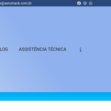
k@aeromack.com.br
LOG
ASSISTÊNCIA TÉCNICA
Aerador
Aerador Industrial de 
Pressão
Aerador Industrial de 
CATÁLAGO DE PRODUTOS
Rendimento
Aspirador Industrial
Aspirador Industrial d
Pó