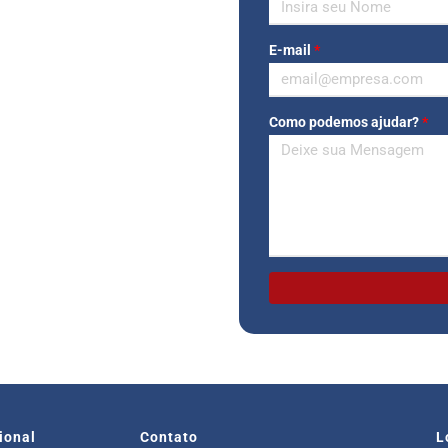
E-mail
*
Como podemos ajudar?
*
cional
Contato
L