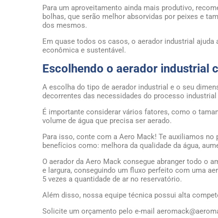
Para um aproveitamento ainda mais produtivo, recom
bolhas, que serão melhor absorvidas por peixes e t
dos mesmos.
Em quase todos os casos, o aerador industrial ajuda
econômica e sustentável.
Escolhendo o aerador industrial 
A escolha do tipo de aerador industrial e o seu dim
decorrentes das necessidades do processo industria
É importante considerar vários fatores, como o taman
volume de água que precisa ser aerado.
Para isso, conte com a Aero Mack! Te auxiliamos no
benefícios como: melhora da qualidade da água, aume
O aerador da Aero Mack consegue abranger todo o amb
e largura, conseguindo um fluxo perfeito com uma ae
5 vezes a quantidade de ar no reservatório.
Além disso, nossa equipe técnica possui alta competê
Solicite um orçamento pelo e-mail aeromack@aeromac