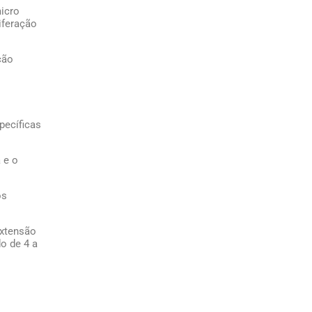
Preço
icro
iferação
Ventilador Centrifugo
Radial
ção
Ventilador Centrífugo
Siroco
Ventilador Centrífugo
VCE
pecíficas
Ventilador Centrífugo
VCT
 e o
Ventilador em Aço
Carbono
os
Ventilador Industrial 
extensão
Ventilador Industrial
o de 4 a
Preço
Ventilador Siroco
Ventilador Siroco Dup