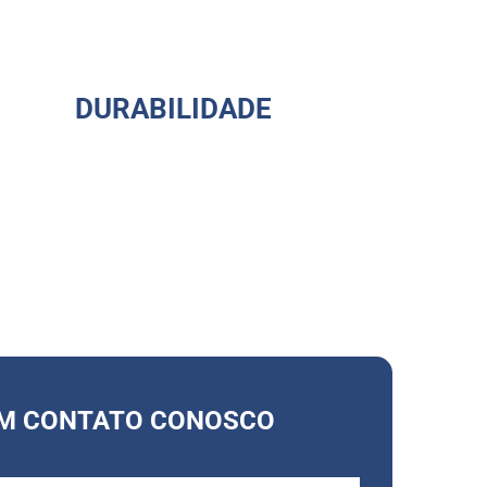
Ventilador Siroco
Embutido VSEE
Ventilador Siroco VSE
DURABILIDADE
Motobomba Centrífu
de Imersão
Bomba para Tintas
Bombas para Impress
Bombas para Máquin
Operatrizes
EM CONTATO CONOSCO